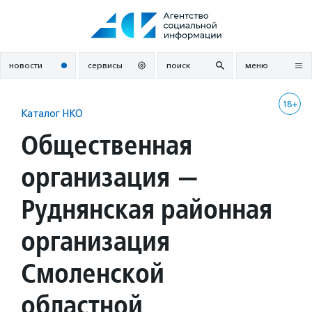
Перейти
к
содержанию
новости
сервисы
поиск
меню
18+
Каталог НКО
Общественная
организация —
Руднянская районная
организация
Смоленской
областной