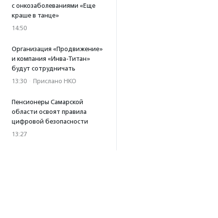
с онкозаболеваниями «Еще
краше в танце»
14:50
Организация «Продвижение»
и компания «Инва-Титан»
будут сотрудничать
13:30
·
Прислано НКО
Пенсионеры Самарской
области освоят правила
цифровой безопасности
13:27
Встреча с Андреем Ургантом
стала лотом аукциона
в поддержку фонда
«Бумажная птица»
11:45
·
Прислано НКО