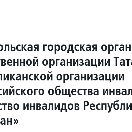
ольская городская орга
венной организации Тат
ликанской организации
сийского общества инва
тво инвалидов Республ
тан»