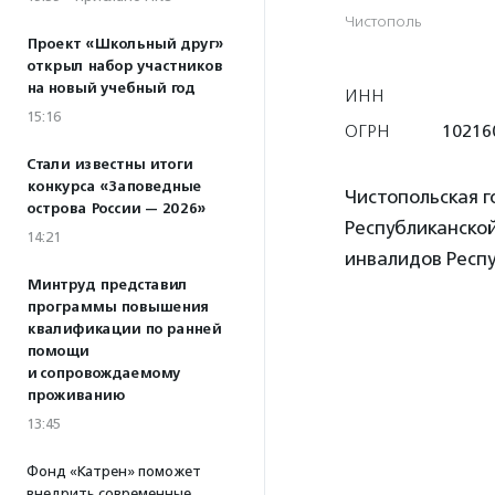
Чистополь
Проект «Школьный друг»
открыл набор участников
на новый учебный год
ИНН
15:16
ОГРН
10216
Стали известны итоги
конкурса «Заповедные
Чистопольская 
острова России — 2026»
Республиканско
14:21
инвалидов Респ
Минтруд представил
программы повышения
квалификации по ранней
помощи
и сопровождаемому
проживанию
13:45
Фонд «Катрен» поможет
внедрить современные