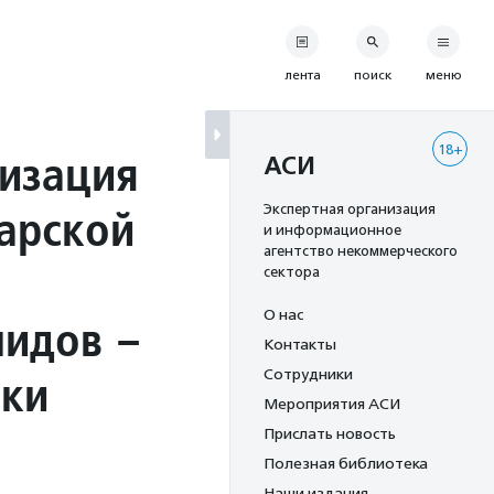
лента
поиск
меню
18+
низация
АСИ
арской
Экспертная организация
и информационное
агентство некоммерческого
сектора
О нас
лидов –
Контакты
ики
Сотрудники
Мероприятия АСИ
Прислать новость
Полезная библиотека
Наши издания