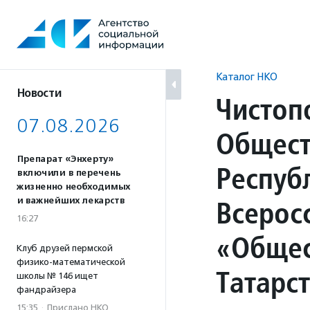
Перейти
к
содержанию
Каталог НКО
Новости
Чистоп
07.08.2026
Общест
Препарат «Энхерту»
Респуб
включили в перечень
жизненно необходимых
Всерос
и важнейших лекарств
16:27
«Общес
Клуб друзей пермской
физико-математической
Татарс
школы № 146 ищет
фандрайзера
15:35
·
Прислано НКО