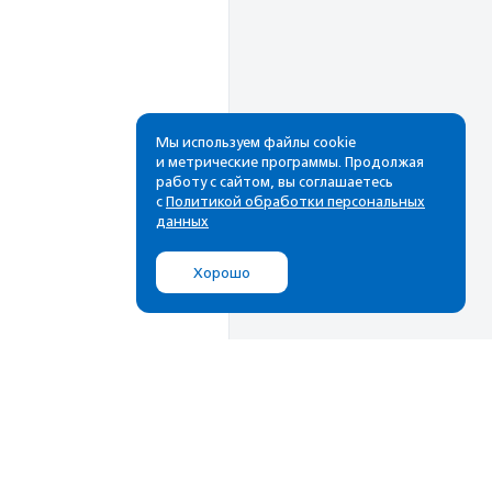
Мы используем файлы cookie
и метрические программы. Продолжая
работу с сайтом, вы соглашаетесь
Рассылка
с
Политикой обработки персональных
данных
Cамые свежие новости,
лучшие материалы в вашем
Хорошо
почтовом ящике
Подписаться