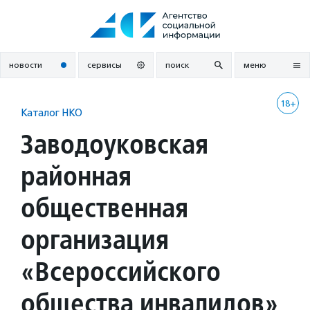
Перейти
к
содержанию
новости
сервисы
поиск
меню
18+
Каталог НКО
Заводоуковская
районная
общественная
организация
«Всероссийского
общества инвалидов»