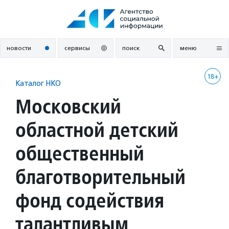
Перейти
к
содержанию
новости
сервисы
поиск
меню
18+
Каталог НКО
Московский
областной детский
общественный
благотворительный
фонд содействия
талантливым