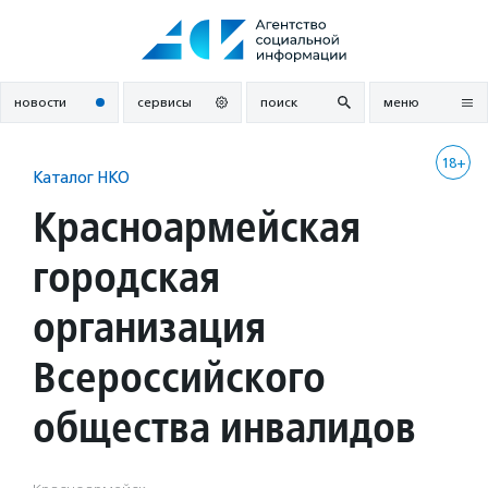
Перейти
к
содержанию
новости
сервисы
поиск
меню
18+
Каталог НКО
Красноармейская
городская
организация
Всероссийского
общества инвалидов