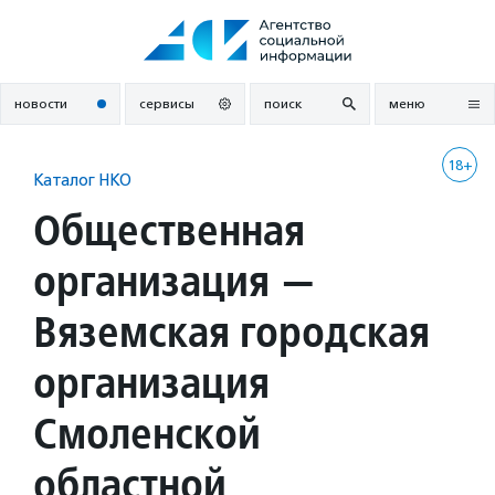
Перейти
к
содержанию
новости
сервисы
поиск
меню
18+
Каталог НКО
Общественная
организация —
Вяземская городская
организация
Смоленской
областной