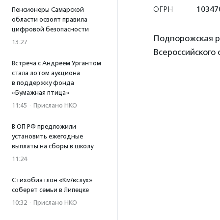
ОГРН
10347
Пенсионеры Самарской
области освоят правила
цифровой безопасности
Подпорожская р
13:27
Всероссийского
Встреча с Андреем Ургантом
стала лотом аукциона
в поддержку фонда
«Бумажная птица»
11:45
·
Прислано НКО
В ОП РФ предложили
установить ежегодные
выплаты на сборы в школу
11:24
Стихобиатлон «Км/вслух»
соберет семьи в Липецке
10:32
·
Прислано НКО