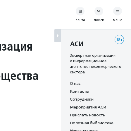
лента
поиск
меню
18+
изация
АСИ
Экспертная организация
и информационное
агентство некоммерческого
бщества
сектора
О нас
Контакты
Сотрудники
Мероприятия АСИ
Прислать новость
Полезная библиотека
Наши издания