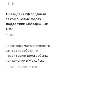
13:19
Президент РФ подписал
закон о новых мерах
поддержки молодежных
НКО
13:04
Волонтеры Наставнического
центра преобразили
территорию дома ребенка
при колонии в Можайске
10:32
·
Прислано НКО
04.08.2026
Биологи предупредили,
что развитие туризма
на Камчатке может
навредить косаткам