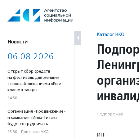
Перейти
к
содержанию
Каталог НКО
Новости
Подпор
06.08.2026
Ленинг
Открыт сбор средств
органи
на фестиваль для женщин
с онкозаболеваниями «Еще
инвали
краше в танце»
14:50
Организация «Продвижение»
Подпорожье
и компания «Инва-Титан»
будут сотрудничать
13:30
·
Прислано НКО
ИНН