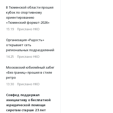
В Тюменской области прошел
кубок по спортивному
ориентированию
«Тюменский формат-2026»
15:19
·
Прислано НКО
Организация «Радость»
открывает сеть
региональных подразделений
14:25
·
Прислано НКО
Московский юбилейный забег
«Без границ» прошел в стиле
ретро
13:30
·
Прислано НКО
Совфед поддержал
инициативу о бесплатной
юридической помощи
сиротам старше 23 лет