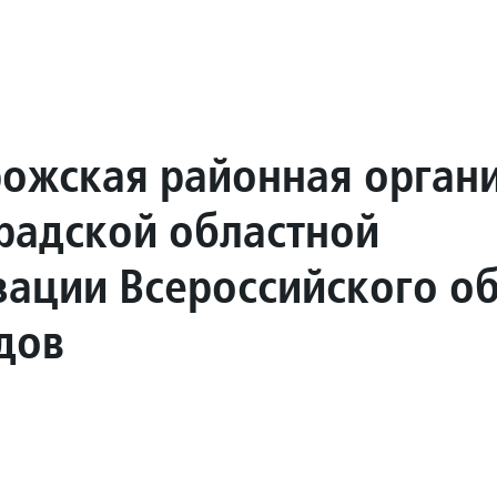
ожская районная орган
радской областной
зации Всероссийского о
дов