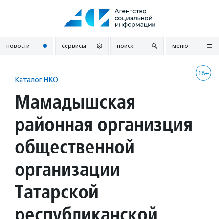
Перейти
к
содержанию
новости
сервисы
поиск
меню
18+
Каталог НКО
Мамадышская
районная организция
общественной
организации
Татарской
республиканской