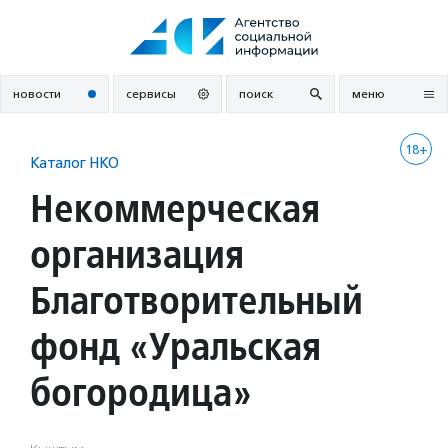
Перейти
к
содержанию
новости
сервисы
поиск
меню
18+
Каталог НКО
Некоммерческая
организация
Благотворительный
фонд «Уральская
богородица»