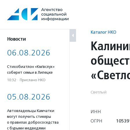
Перейти
к
содержанию
Каталог НКО
Новости
Калини
06.08.2026
общест
Стихобиатлон «Км/вслух»
«Светл
соберет семьи в Липецке
10:32
·
Прислано НКО
Светлый
05.08.2026
Автовладельцы Камчатки
ИНН
могут получить стикеры
ОГРН
10539
о правилах добрососедства
с бурыми медведями