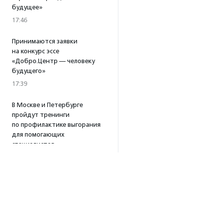
будущее»
17:46
Принимаются заявки
на конкурс эссе
«Добро.Центр — человеку
будущего»
17:39
В Москве и Петербурге
пройдут тренинги
по профилактике выгорания
для помогающих
специалистов
15:32
·
Прислано НКО
Уникальный спектакль
о первой помощи «Гореть
звездой» покажут в Пушкино
13:58
·
Прислано НКО