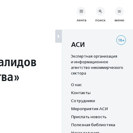
лента
поиск
меню
18+
АСИ
алидов
Экспертная организация
и информационное
агентство некоммерческого
тва»
сектора
О нас
Контакты
Сотрудники
Мероприятия АСИ
Прислать новость
Полезная библиотека
Наши издания