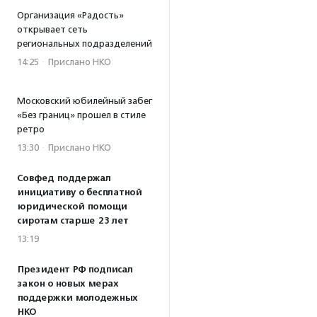
Организация «Радость»
открывает сеть
региональных подразделений
14:25
·
Прислано НКО
Московский юбилейный забег
«Без границ» прошел в стиле
ретро
13:30
·
Прислано НКО
Совфед поддержал
инициативу о бесплатной
юридической помощи
сиротам старше 23 лет
13:19
Президент РФ подписал
закон о новых мерах
поддержки молодежных
НКО