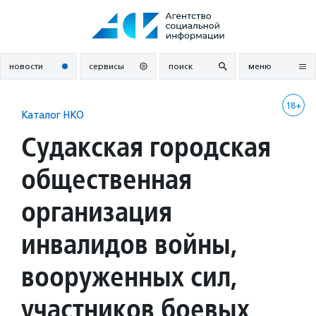
Перейти
к
содержанию
новости
сервисы
поиск
меню
18+
Каталог НКО
Судакская городская
общественная
организация
инвалидов войны,
вооруженных сил,
участников боевых