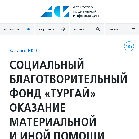
Перейти
к
содержанию
новости
сервисы
поиск
меню
18+
Каталог НКО
СОЦИАЛЬНЫЙ
БЛАГОТВОРИТЕЛЬНЫЙ
ФОНД «ТУРГАЙ»
ОКАЗАНИЕ
МАТЕРИАЛЬНОЙ
И ИНОЙ ПОМОЩИ