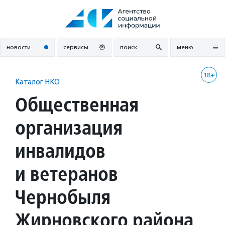
Перейти
к
содержанию
новости
сервисы
поиск
меню
18+
Каталог НКО
Общественная
организация
инвалидов
и ветеранов
Чернобыля
Жирновского района