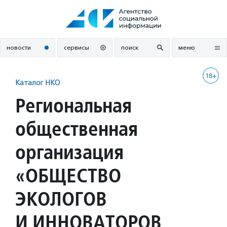
Перейти
к
содержанию
новости
сервисы
поиск
меню
18+
Каталог НКО
Региональная
общественная
организация
«ОБЩЕСТВО
ЭКОЛОГОВ
И ИННОВАТОРОВ