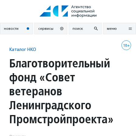
Перейти
к
содержанию
новости
сервисы
поиск
меню
18+
Каталог НКО
Благотворительный
фонд «Совет
ветеранов
Ленинградского
Промстройпроекта»