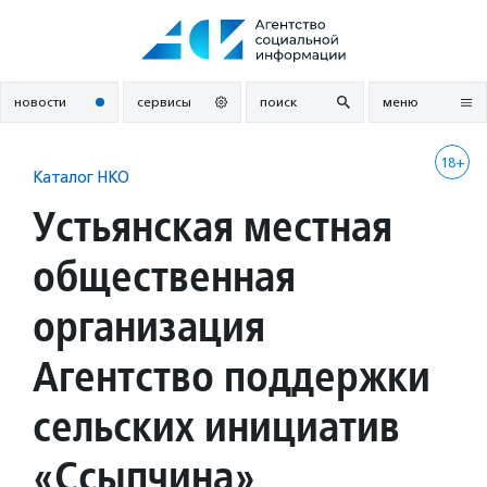
Перейти
к
содержанию
новости
сервисы
поиск
меню
18+
Каталог НКО
Устьянская местная
общественная
организация
Агентство поддержки
сельских инициатив
«Ссыпчина»