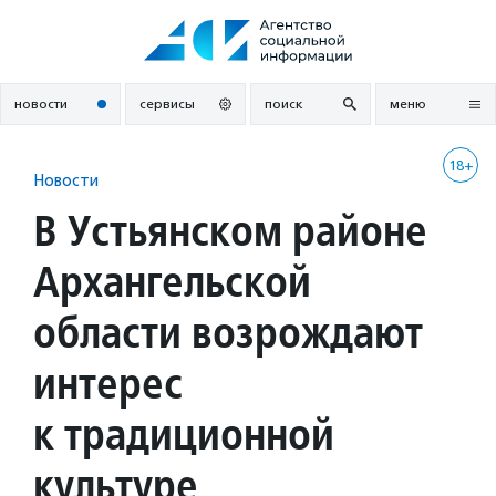
Перейти
к
содержанию
новости
сервисы
поиск
меню
18+
Новости
В Устьянском районе
Архангельской
области возрождают
интерес
к традиционной
культуре