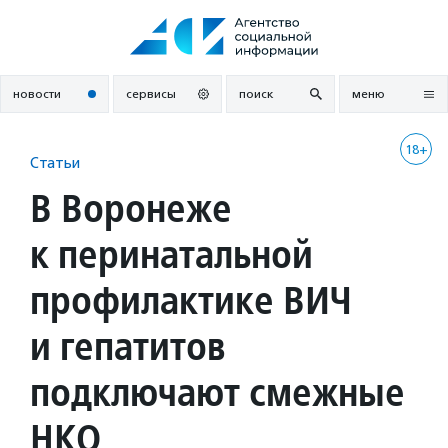
Перейти
к
содержанию
новости
сервисы
поиск
меню
18+
Статьи
В Воронеже
к перинатальной
профилактике ВИЧ
и гепатитов
подключают смежные
НКО