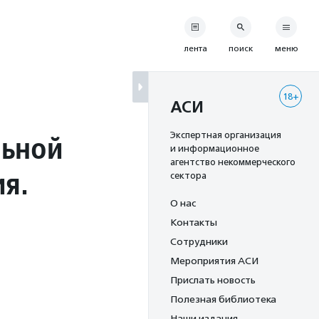
лента
поиск
меню
18+
АСИ
льной
Экспертная организация
и информационное
агентство некоммерческого
я.
сектора
О нас
Контакты
Сотрудники
Мероприятия АСИ
Прислать новость
Полезная библиотека
Наши издания