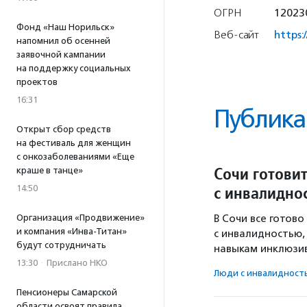
ОГРН
12023
Фонд «Наш Норильск»
Веб-сайт
https:
напомнил об осенней
заявочной кампании
на поддержку социальных
проектов
16:31
Публика
Открыт сбор средств
на фестиваль для женщин
с онкозаболеваниями «Еще
Сочи готови
краше в танце»
с инвалидно
14:50
Организация «Продвижение»
В Сочи все готов
и компания «Инва-Титан»
с инвалидностью,
будут сотрудничать
навыкам инклюзи
13:30
·
Прислано НКО
Люди с инвалидност
Пенсионеры Самарской
области освоят правила