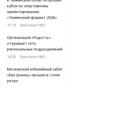
В Тюменской области прошел
кубок по спортивному
ориентированию
«Тюменский формат-2026»
15:19
·
Прислано НКО
Организация «Радость»
открывает сеть
региональных подразделений
14:25
·
Прислано НКО
Московский юбилейный забег
«Без границ» прошел в стиле
ретро
13:30
·
Прислано НКО
Совфед поддержал
инициативу о бесплатной
юридической помощи
сиротам старше 23 лет
13:19