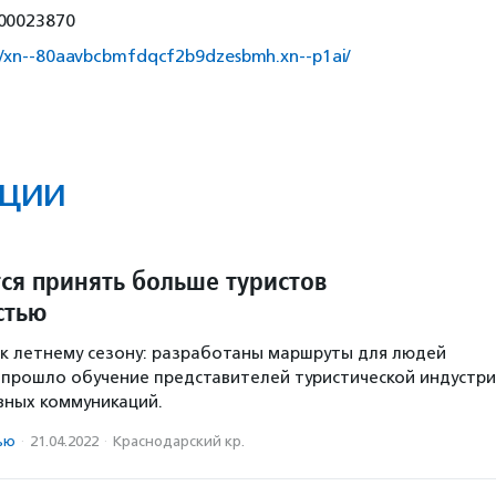
00023870
//xn--80aavbcbmfdqcf2b9dzesbmh.xn--p1ai/
ции
тся принять больше туристов
стью
о к летнему сезону: разработаны маршруты для людей
 прошло обучение представителей туристической индустр
вных коммуникаций.
ью
·
21.04.2022
·
Краснодарский кр.