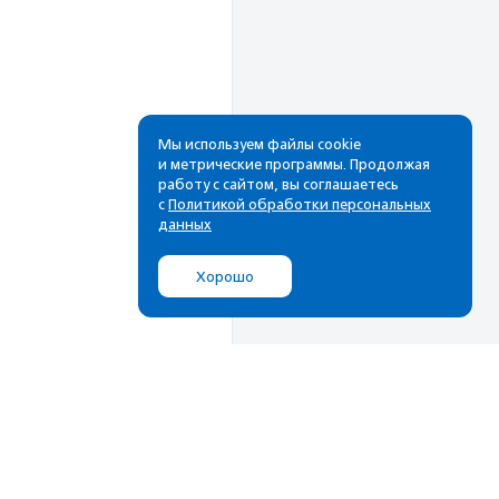
Мы используем файлы cookie
и метрические программы. Продолжая
работу с сайтом, вы соглашаетесь
Рассылка
с
Политикой обработки персональных
данных
Cамые свежие новости,
лучшие материалы в вашем
Хорошо
почтовом ящике
Подписаться