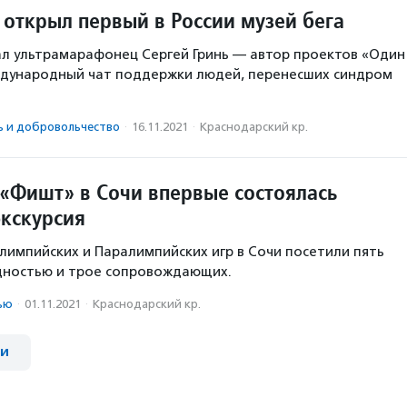
 открыл первый в России музей бега
л ультрамарафонец Сергей Гринь — автор проектов «Один
ждународный чат поддержки людей, перенесших синдром
ь и доброволь­чест­во
·
16.11.2021
·
Краснодарский кр.
 «Фишт» в Сочи впервые состоялась
экскурсия
лимпийских и Паралимпийских игр в Сочи посетили пять
дностью и трое сопровождающих.
ью
·
01.11.2021
·
Краснодарский кр.
ии