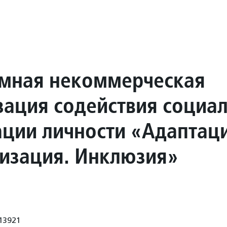
мная некоммерческая
зация содействия социа
ации личности «Адаптаци
изация. Инклюзия»
13921