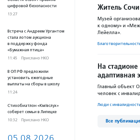
Житель Сочи
цифровой безопасности
13:27
Музей организова
к одному» и «Ме
Встреча с Андреем Ургантом
Лейелла».
стала лотом аукциона
в поддержку фонда
Благотвори­тель­ност
«Бумажная птица»
11:45
·
Прислано НКО
На стадионе
В ОП РФ предложили
адаптивная 
установить ежегодные
выплаты на сборы в школу
Главный объект О
11:24
человек с инвали
Люди с инвалидност
Стихобиатлон «Км/вслух»
соберет семьи в Липецке
10:32
·
Прислано НКО
Все публикац
05.08.2026