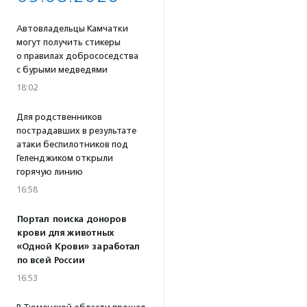
Автовладельцы Камчатки
могут получить стикеры
о правилах добрососедства
с бурыми медведями
18:02
Для родственников
пострадавших в результате
атаки беспилотников под
Геленджиком открыли
горячую линию
16:58
Портал поиска доноров
крови для животных
«Одной Крови» заработал
по всей России
16:53