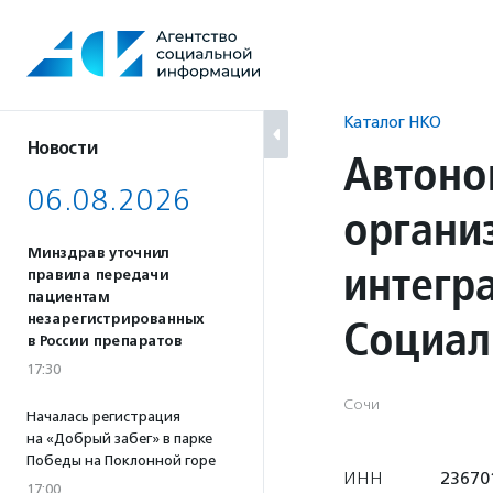
Перейти
к
содержанию
Каталог НКО
Новости
Автоно
06.08.2026
органи
Минздрав уточнил
интегр
правила передачи
пациентам
Социал
незарегистрированных
в России препаратов
17:30
Сочи
Началась регистрация
на «Добрый забег» в парке
Победы на Поклонной горе
ИНН
23670
17:00