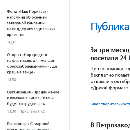
Фонд «Наш Норильск»
напомнил об осенней
Публика
заявочной кампании
на поддержку социальных
проектов
16:31
За три меся
Открыт сбор средств
посетили 24
на фестиваль для женщин
с онкозаболеваниями «Еще
Центр помощи, гд
краше в танце»
бесплатно помыть
14:50
открыли в октябр
«Другой формат» 
Организация «Продвижение»
и компания «Инва-Титан»
будут сотрудничать
Благотвори­тель­ност
13:30
·
Прислано НКО
В Петрозаво
Пенсионеры Самарской
области освоят правила