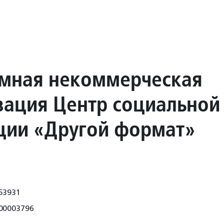
мная некоммерческая
зация Центр социальной
ции «Другой формат»
53931
00003796