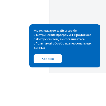
Мы используем файлы cookie
и метрические программы. Продолжая
работу с сайтом, вы соглашаетесь
Рассылка
с
Политикой обработки персональных
данных
Cамые свежие новости,
лучшие материалы в вашем
Хорошо
почтовом ящике
Подписаться