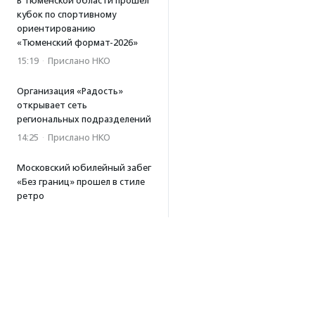
В Тюменской области прошел
кубок по спортивному
ориентированию
«Тюменский формат-2026»
15:19
·
Прислано НКО
Организация «Радость»
открывает сеть
региональных подразделений
14:25
·
Прислано НКО
Московский юбилейный забег
«Без границ» прошел в стиле
ретро
13:30
·
Прислано НКО
Совфед поддержал
инициативу о бесплатной
юридической помощи
сиротам старше 23 лет
13:19