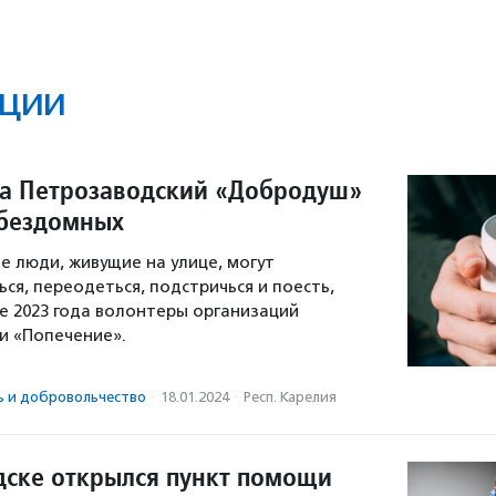
ции
ца Петрозаводский «Добродуш»
 бездомных
е люди, живущие на улице, могут
ся, переодеться, подстричься и поесть,
е 2023 года волонтеры организаций
и «Попечение».
ь и доброволь­чест­во
·
18.01.2024
·
Респ. Карелия
дске открылся пункт помощи