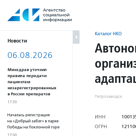
Перейти
к
содержанию
Каталог НКО
Новости
Автоно
06.08.2026
органи
Минздрав уточнил
адапта
правила передачи
пациентам
незарегистрированных
в России препаратов
Петрозаводск
17:30
Началась регистрация
ИНН
10013
на «Добрый забег» в парке
ОГРН
12110
Победы на Поклонной горе
17:00