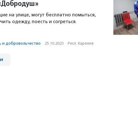
«Добродуш»
щие на улице, могут бесплатно помыться,
чить одежду, поесть и согреться.
ь и доброволь­чест­во
·
25.10.2023
·
Респ. Карелия
ии