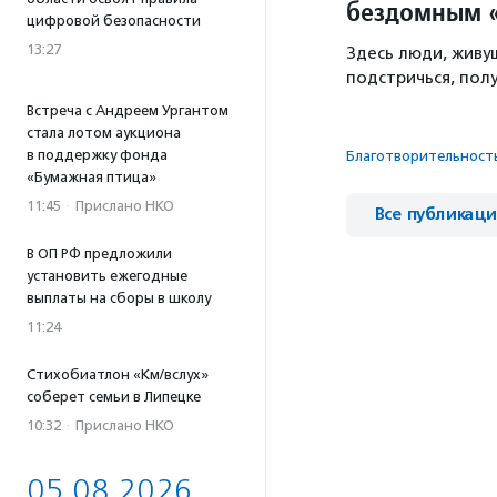
бездомным 
цифровой безопасности
13:27
Здесь люди, живу
подстричься, полу
Встреча с Андреем Ургантом
стала лотом аукциона
в поддержку фонда
Благотвори­тель­ност
«Бумажная птица»
11:45
·
Прислано НКО
Все публикац
В ОП РФ предложили
установить ежегодные
выплаты на сборы в школу
11:24
Стихобиатлон «Км/вслух»
соберет семьи в Липецке
10:32
·
Прислано НКО
05.08.2026