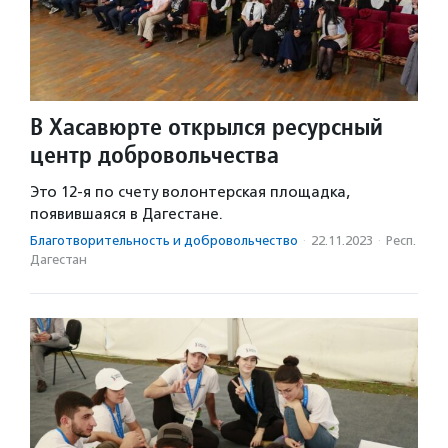
В Хасавюрте открылся ресурсный
центр добровольчества
Это 12-я по счету волонтерская площадка,
появившаяся в Дагестане.
Благотвори­тель­ность и доброволь­чест­во
·
22.11.2023
·
Респ.
Дагестан