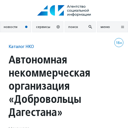
Перейти
к
содержанию
новости
сервисы
поиск
меню
18+
Каталог НКО
Автономная
некоммерческая
организация
«Добровольцы
Дагестана»