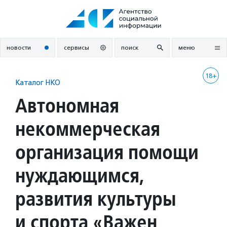
Перейти
к
содержанию
новости
сервисы
поиск
меню
18+
Каталог НКО
Автономная
некоммерческая
организация помощи
нуждающимся,
развития культуры
и спорта «Важен