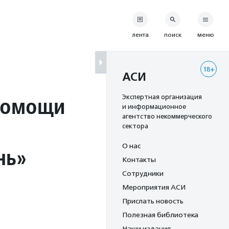
лента
поиск
меню
18+
АСИ
 помощи
Экспертная организация
и информационное
агентство некоммерческого
сектора
О нас
нь»
Контакты
Сотрудники
Мероприятия АСИ
Прислать новость
Полезная библиотека
Наши издания