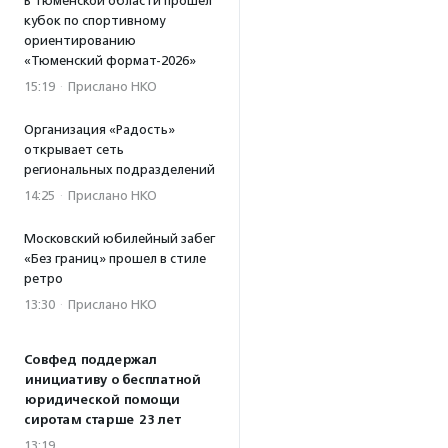
В Тюменской области прошел
кубок по спортивному
ориентированию
«Тюменский формат-2026»
15:19
·
Прислано НКО
Организация «Радость»
открывает сеть
региональных подразделений
14:25
·
Прислано НКО
Московский юбилейный забег
«Без границ» прошел в стиле
ретро
13:30
·
Прислано НКО
Совфед поддержал
инициативу о бесплатной
юридической помощи
сиротам старше 23 лет
13:19