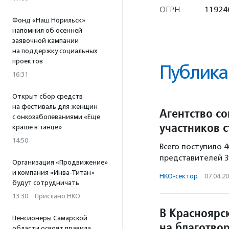
ОГРН
11924
Фонд «Наш Норильск»
напомнил об осенней
заявочной кампании
на поддержку социальных
проектов
Публика
16:31
Открыт сбор средств
на фестиваль для женщин
Агентство с
с онкозаболеваниями «Еще
участников 
краше в танце»
14:50
Всего поступило 4
представителей 3
Организация «Продвижение»
и компания «Инва-Титан»
НКО-сектор
·
07.04.2
будут сотрудничать
13:30
·
Прислано НКО
В Красноярс
Пенсионеры Самарской
на благотво
области освоят правила