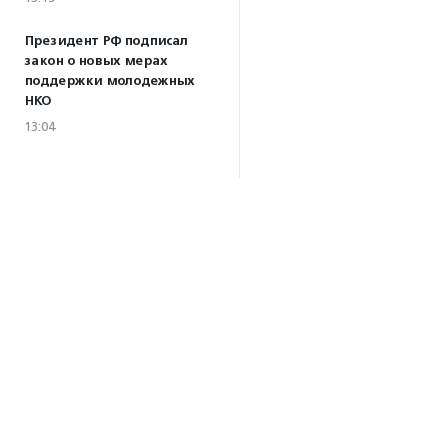
Президент РФ подписал
закон о новых мерах
поддержки молодежных
НКО
13:04
Волонтеры Наставнического
центра преобразили
территорию дома ребенка
при колонии в Можайске
10:32
·
Прислано НКО
04.08.2026
Биологи предупредили,
что развитие туризма
на Камчатке может
навредить косаткам
17:59