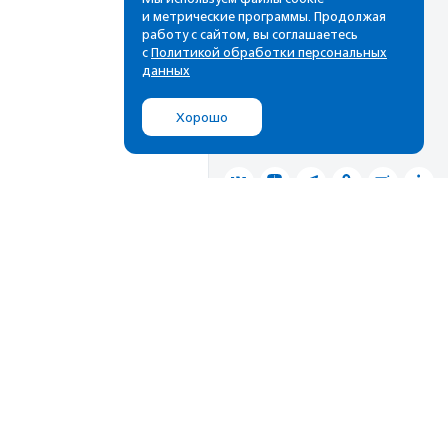
лучшие материалы в вашем
и метрические программы. Продолжая
почтовом ящике
работу с сайтом, вы соглашаетесь
с
Политикой обработки персональных
данных
Подписаться
Хорошо