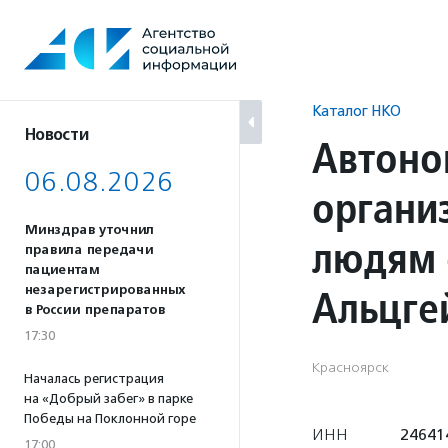
Перейти
к
содержанию
Каталог НКО
Новости
Автоно
06.08.2026
органи
Минздрав уточнил
людям 
правила передачи
пациентам
Альцге
незарегистрированных
в России препаратов
17:30
Красноярск
Началась регистрация
на «Добрый забег» в парке
Победы на Поклонной горе
ИНН
24641
17:00