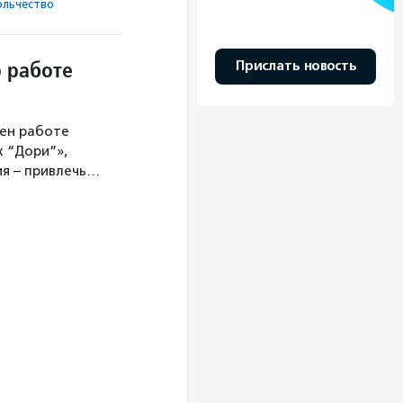
ль­чест­во
 работе
Прислать новость
ен работе
 “Дори”»,
ия – привлечь…