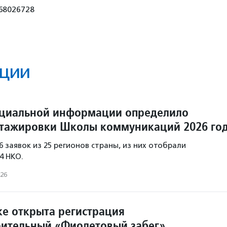
68026728
ции
оциальной информации определило
стажировки Школы коммуникаций 2026 го
6 заявок из 25 регионов страны, из них отобрали
4 НКО.
026
ке открыта регистрация
рительный «Фиолетовый забег»