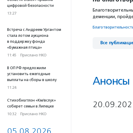
цифровой безопасности
Благотворительны
13:27
деменции, пройде
Благотвори­тель­ност
Встреча с Андреем Ургантом
стала лотом аукциона
в поддержку фонда
Все публикац
«Бумажная птица»
11:45
·
Прислано НКО
В ОП РФ предложили
установить ежегодные
Анонсы
выплаты на сборы в школу
11:24
Стихобиатлон «Км/вслух»
20.09.202
соберет семьи в Липецке
10:32
·
Прислано НКО
05.08.2026