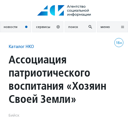
Перейти
к
содержанию
новости
сервисы
поиск
меню
18+
Каталог НКО
Ассоциация
патриотического
воспитания «Хозяин
Своей Земли»
Бийск