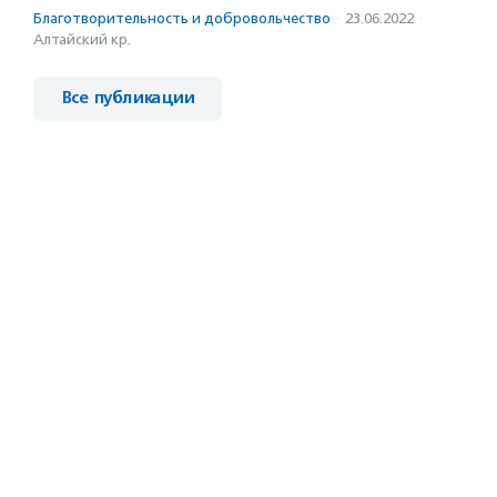
Благотвори­тель­ность и доброволь­чест­во
·
23.06.2022
·
Алтайский кр.
Все публикации