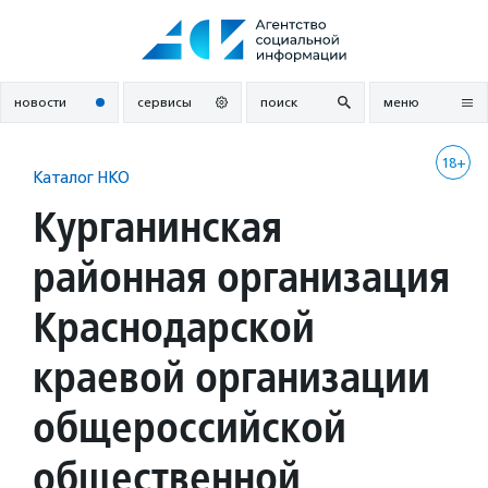
Перейти
к
содержанию
новости
сервисы
поиск
меню
18+
Каталог НКО
Курганинская
районная организация
Краснодарской
краевой организации
общероссийской
общественной