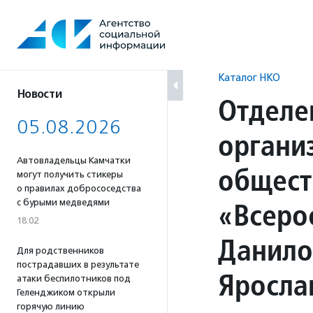
Перейти
к
содержанию
Каталог НКО
Новости
Отделе
05.08.2026
органи
Автовладельцы Камчатки
общест
могут получить стикеры
о правилах добрососедства
«Всеро
с бурыми медведями
18:02
Данило
Для родственников
пострадавших в результате
Яросла
атаки беспилотников под
Геленджиком открыли
горячую линию