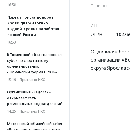
16:58
Данилов
Портал поиска доноров
крови для животных
ИНН
«Одной Крови» заработал
ОГРН
10276
по всей России
16:53
Отделение Ярос
В Тюменской области прошел
организации «В
кубок по спортивному
ориентированию
округа Ярославс
«Тюменский формат-2026»
15:19
·
Прислано НКО
Организация «Радость»
открывает сеть
региональных подразделений
14:25
·
Прислано НКО
Московский юбилейный забег
«Без границ» прошел в стиле