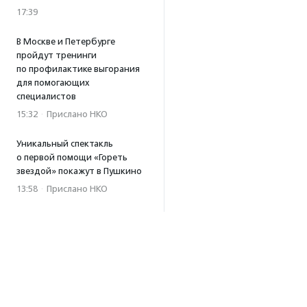
17:39
В Москве и Петербурге
пройдут тренинги
по профилактике выгорания
для помогающих
специалистов
15:32
·
Прислано НКО
Уникальный спектакль
о первой помощи «Гореть
звездой» покажут в Пушкино
13:58
·
Прислано НКО
Как культура помогает
говорить
о благотворительности:
итоги второго «Теплого
вечера с Кольским»
13:55