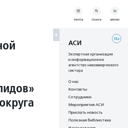
лента
поиск
меню
18+
ной
АСИ
Экспертная организация
и информационное
агентство некоммерческого
сектора
О нас
лидов»
Контакты
округа
Сотрудники
Мероприятия АСИ
Прислать новость
Полезная библиотека
Наши издания