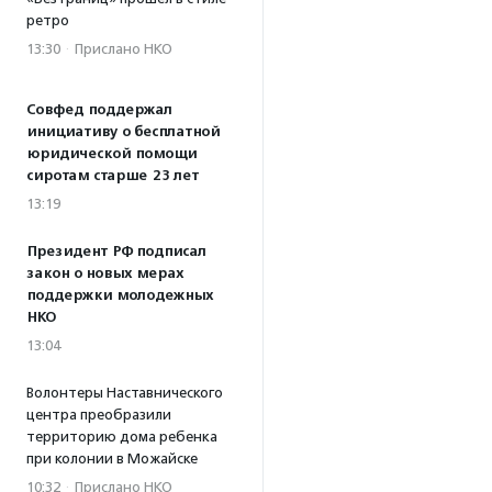
ретро
13:30
·
Прислано НКО
Совфед поддержал
инициативу о бесплатной
юридической помощи
сиротам старше 23 лет
13:19
Президент РФ подписал
закон о новых мерах
поддержки молодежных
НКО
13:04
Волонтеры Наставнического
центра преобразили
территорию дома ребенка
при колонии в Можайске
10:32
·
Прислано НКО