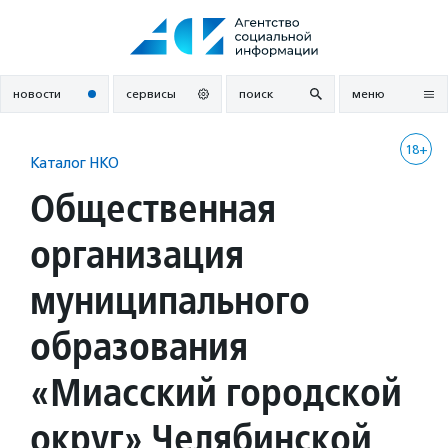
Перейти
к
содержанию
новости
сервисы
поиск
меню
18+
Каталог НКО
Общественная
организация
муниципального
образования
«Миасский городской
округ» Челябинской