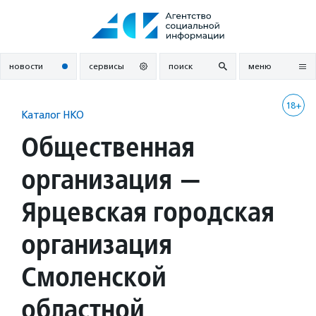
Перейти
к
содержанию
новости
сервисы
поиск
меню
18+
Каталог НКО
Общественная
организация —
Ярцевская городская
организация
Смоленской
областной