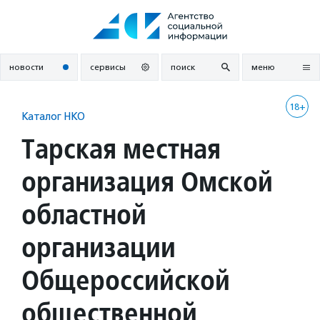
Перейти
к
содержанию
новости
сервисы
поиск
меню
18+
Каталог НКО
Тарская местная
организация Омской
областной
организации
Общероссийской
общественной