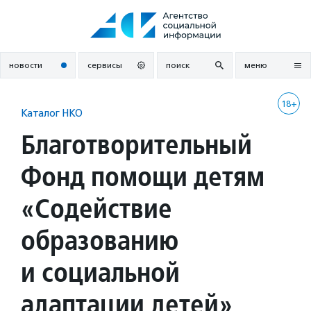
Перейти
к
содержанию
новости
сервисы
поиск
меню
18+
Каталог НКО
Благотворительный
Фонд помощи детям
«Содействие
образованию
и социальной
адаптации детей»