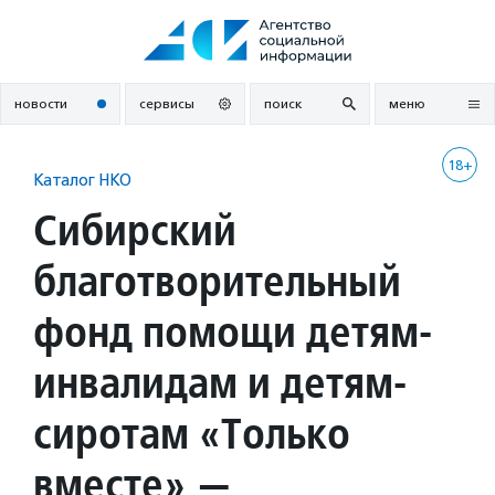
Перейти
к
содержанию
новости
сервисы
поиск
меню
18+
Каталог НКО
Сибирский
благотворительный
фонд помощи детям-
инвалидам и детям-
сиротам «Только
вместе» —