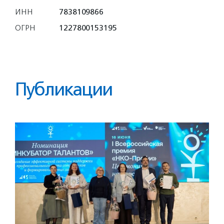
ИНН
7838109866
ОГРН
1227800153195
Публикации