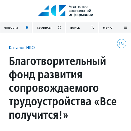
Перейти
к
содержанию
новости
сервисы
поиск
меню
18+
Каталог НКО
Благотворительный
фонд развития
сопровождаемого
трудоустройства «Все
получится!»