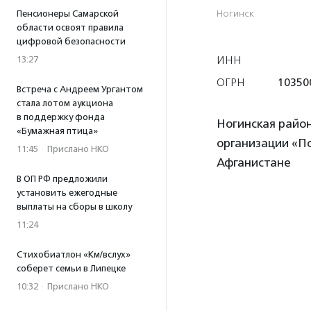
Ногинск
Пенсионеры Самарской
области освоят правила
цифровой безопасности
ИНН
13:27
ОГРН
10350
Встреча с Андреем Ургантом
стала лотом аукциона
в поддержку фонда
Ногинская райо
«Бумажная птица»
организации «П
11:45
·
Прислано НКО
Афганистане
В ОП РФ предложили
установить ежегодные
выплаты на сборы в школу
11:24
Стихобиатлон «Км/вслух»
соберет семьи в Липецке
10:32
·
Прислано НКО