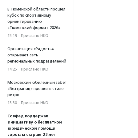
В Тюменской области прошел
кубок по спортивному
ориентированию
«Тюменский формат-2026»
15:19
·
Прислано НКО
Организация «Радость»
открывает сеть
региональных подразделений
14:25
·
Прислано НКО
Московский юбилейный забег
«Без границ» прошел в стиле
ретро
13:30
·
Прислано НКО
Совфед поддержал
инициативу о бесплатной
юридической помощи
сиротам старше 23 лет