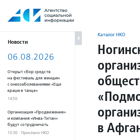
Перейти
к
содержанию
Каталог НКО
Новости
Ногинс
06.08.2026
органи
Открыт сбор средств
общест
на фестиваль для женщин
с онкозаболеваниями «Еще
«Подмо
краше в танце»
14:50
органи
Организация «Продвижение»
и компания «Инва-Титан»
в Афга
будут сотрудничать
13:30
·
Прислано НКО