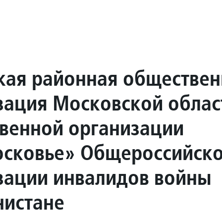
кая районная обществен
зация Московской облас
венной организации
сковье» Общероссийск
зации инвалидов войны
нистане