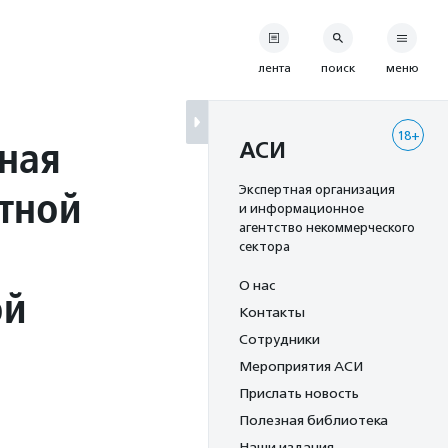
лента
поиск
меню
18+
ная
АСИ
тной
Экспертная организация
и информационное
агентство некоммерческого
сектора
О нас
ой
Контакты
Сотрудники
Мероприятия АСИ
Прислать новость
Полезная библиотека
Наши издания