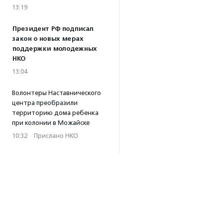
13:19
Президент РФ подписал
закон о новых мерах
поддержки молодежных
НКО
13:04
Волонтеры Наставнического
центра преобразили
территорию дома ребенка
при колонии в Можайске
10:32
·
Прислано НКО
04.08.2026
Биологи предупредили,
что развитие туризма
на Камчатке может
навредить косаткам