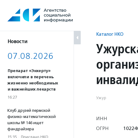
Перейти
к
содержанию
Каталог НКО
Новости
Ужурск
07.08.2026
органи
Препарат «Энхерту»
инвали
включили в перечень
жизненно необходимых
и важнейших лекарств
16:27
Ужур
Клуб друзей пермской
физико-математической
ИНН
школы № 146 ищет
ОГРН
10224
фандрайзера
15:35
·
Прислано НКО