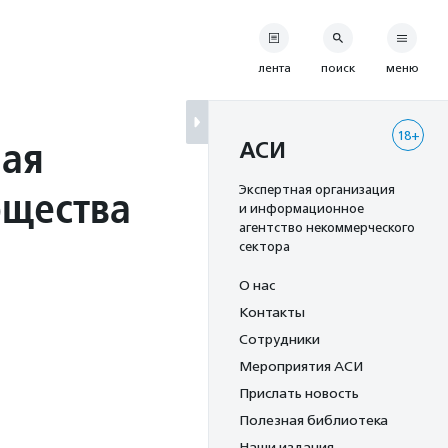
лента
поиск
меню
18+
ная
АСИ
бщества
Экспертная организация
и информационное
агентство некоммерческого
сектора
О нас
Контакты
Сотрудники
Мероприятия АСИ
Прислать новость
Полезная библиотека
Наши издания