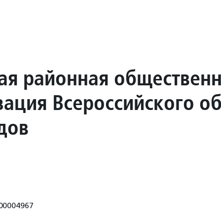
ая районная обществен
зация Всероссийского о
дов
00004967