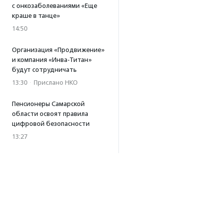
с онкозаболеваниями «Еще
краше в танце»
14:50
Организация «Продвижение»
и компания «Инва-Титан»
будут сотрудничать
13:30
·
Прислано НКО
Пенсионеры Самарской
области освоят правила
цифровой безопасности
13:27
Встреча с Андреем Ургантом
стала лотом аукциона
в поддержку фонда
«Бумажная птица»
11:45
·
Прислано НКО