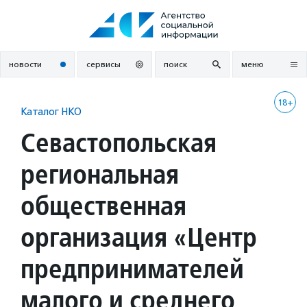
Перейти
к
содержанию
новости
сервисы
поиск
меню
18+
Каталог НКО
Севастопольская
региональная
общественная
организация «Центр
предпринимателей
малого и среднего