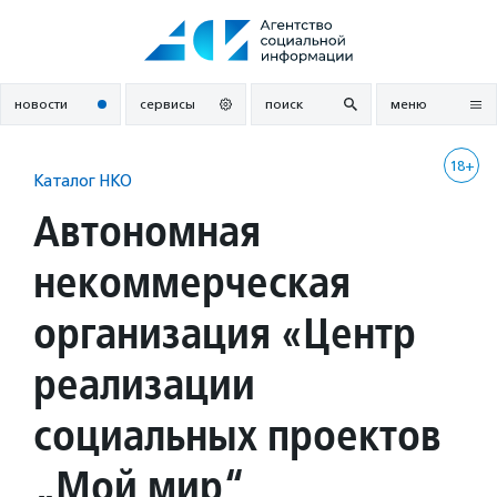
Перейти
к
содержанию
новости
сервисы
поиск
меню
18+
Каталог НКО
Автономная
некоммерческая
организация «Центр
реализации
социальных проектов
„Мой мир“