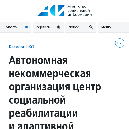
Перейти
к
содержанию
новости
сервисы
поиск
меню
18+
Каталог НКО
Автономная
некоммерческая
организация центр
социальной
реабилитации
и адаптивной