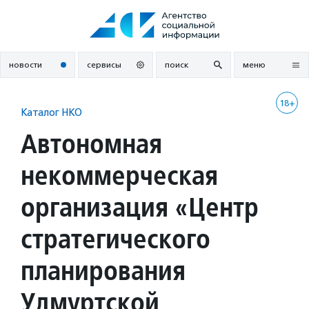
Перейти
к
содержанию
новости
сервисы
поиск
меню
18+
Каталог НКО
Автономная
некоммерческая
организация «Центр
стратегического
планирования
Удмуртской