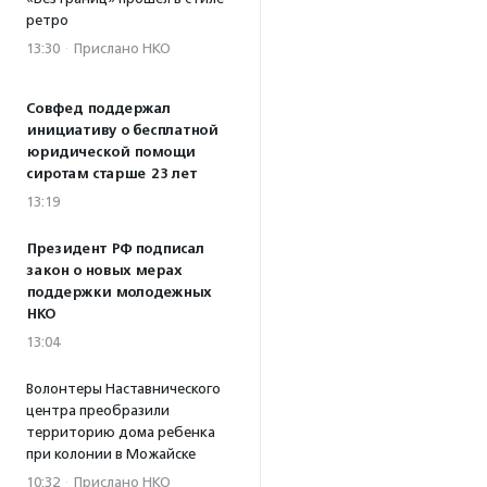
ретро
13:30
·
Прислано НКО
Совфед поддержал
инициативу о бесплатной
юридической помощи
сиротам старше 23 лет
13:19
Президент РФ подписал
закон о новых мерах
поддержки молодежных
НКО
13:04
Волонтеры Наставнического
центра преобразили
территорию дома ребенка
при колонии в Можайске
10:32
·
Прислано НКО