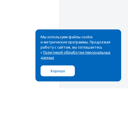
Мы используем файлы cookie
и метрические программы. Продолжая
работу с сайтом, вы соглашаетесь
Рассылка
с
Политикой обработки персональных
данных
Cамые свежие новости,
лучшие материалы в вашем
Хорошо
почтовом ящике
Подписаться