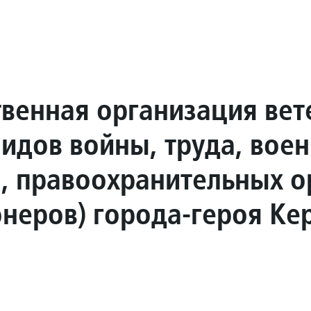
венная организация вет
лидов войны, труда, вое
, правоохранительных о
онеров) города-героя Ке