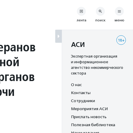
лента
поиск
меню
18+
еранов
АСИ
нной
Экспертная организация
и информационное
агентство некоммерческого
рганов
сектора
О нас
рчи
Контакты
Сотрудники
Мероприятия АСИ
Прислать новость
Полезная библиотека
Наши издания