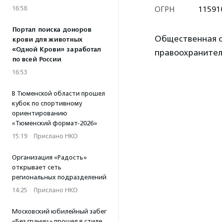
16:58
ОГРН
11591
Портал поиска доноров
Общественная о
крови для животных
«Одной Крови» заработал
правоохранител
по всей России
16:53
В Тюменской области прошел
кубок по спортивному
ориентированию
«Тюменский формат-2026»
15:19
·
Прислано НКО
Организация «Радость»
открывает сеть
региональных подразделений
14:25
·
Прислано НКО
Московский юбилейный забег
«Без границ» прошел в стиле