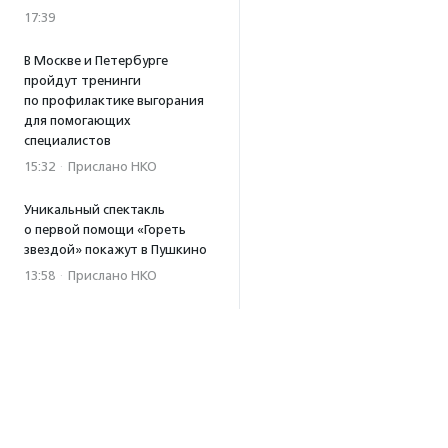
17:39
В Москве и Петербурге
пройдут тренинги
по профилактике выгорания
для помогающих
специалистов
15:32
·
Прислано НКО
Уникальный спектакль
о первой помощи «Гореть
звездой» покажут в Пушкино
13:58
·
Прислано НКО
Как культура помогает
говорить
о благотворительности:
итоги второго «Теплого
вечера с Кольским»
13:55