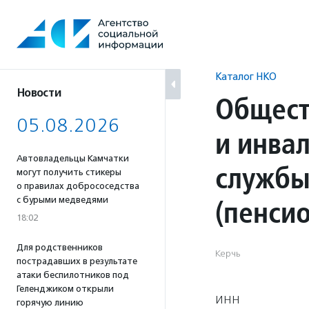
Перейти
к
содержанию
Каталог НКО
Новости
Общест
05.08.2026
и инва
Автовладельцы Камчатки
службы
могут получить стикеры
о правилах добрососедства
(пенси
с бурыми медведями
18:02
Для родственников
Керчь
пострадавших в результате
атаки беспилотников под
Геленджиком открыли
ИНН
горячую линию