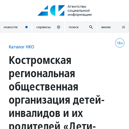
Перейти
к
содержанию
новости
сервисы
поиск
меню
18+
Каталог НКО
Костромская
региональная
общественная
организация детей-
инвалидов и их
родителей «Дети-