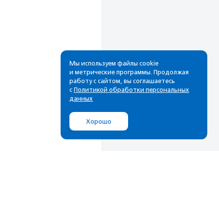
Мы используем файлы cookie
и метрические программы. Продолжая
работу с сайтом, вы соглашаетесь
Рассылка
с
Политикой обработки персональных
данных
Cамые свежие новости,
лучшие материалы в вашем
Хорошо
почтовом ящике
Подписаться