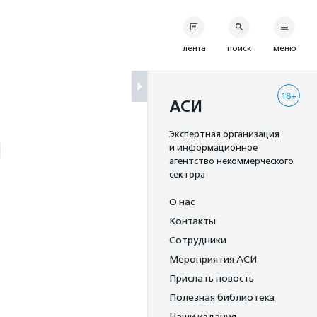
лента
поиск
меню
18+
АСИ
и
Экспертная организация
и информационное
агентство некоммерческого
сектора
О нас
Контакты
Сотрудники
Мероприятия АСИ
Прислать новость
Полезная библиотека
Наши издания