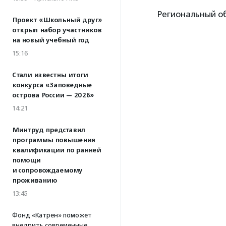
Региональный о
Проект «Школьный друг»
открыл набор участников
на новый учебный год
15:16
Стали известны итоги
конкурса «Заповедные
острова России — 2026»
14:21
Минтруд представил
программы повышения
квалификации по ранней
помощи
и сопровождаемому
проживанию
13:45
Фонд «Катрен» поможет
внедрить современные