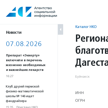
Перейти
к
содержанию
Каталог НКО
Новости
Регион
07.08.2026
благот
Препарат «Энхерту»
Дагест
включили в перечень
жизненно необходимых
и важнейших лекарств
16:27
Буйнакск
Клуб друзей пермской
физико-математической
ИНН
школы № 146 ищет
ОГРН
фандрайзера
15:35
·
Прислано НКО