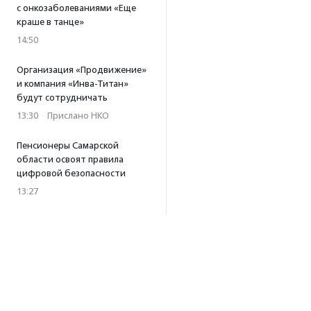
с онкозаболеваниями «Еще
краше в танце»
14:50
Организация «Продвижение»
и компания «Инва-Титан»
будут сотрудничать
13:30
·
Прислано НКО
Пенсионеры Самарской
области освоят правила
цифровой безопасности
13:27
Встреча с Андреем Ургантом
стала лотом аукциона
в поддержку фонда
«Бумажная птица»
11:45
·
Прислано НКО