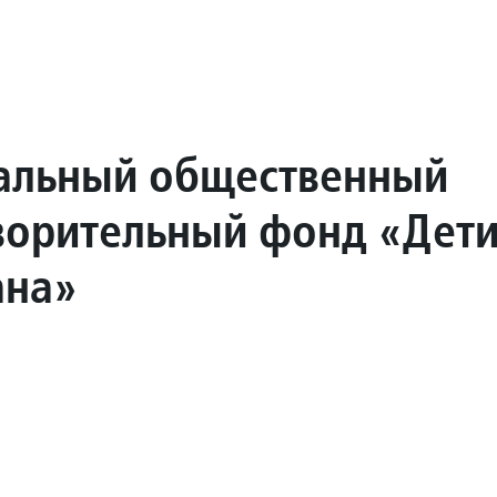
альный общественный
ворительный фонд «Дет
ана»