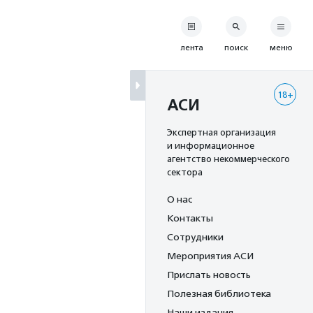
лента
поиск
меню
18+
и
АСИ
Экспертная организация
и информационное
агентство некоммерческого
сектора
О нас
Контакты
Сотрудники
Мероприятия АСИ
Прислать новость
Полезная библиотека
Наши издания