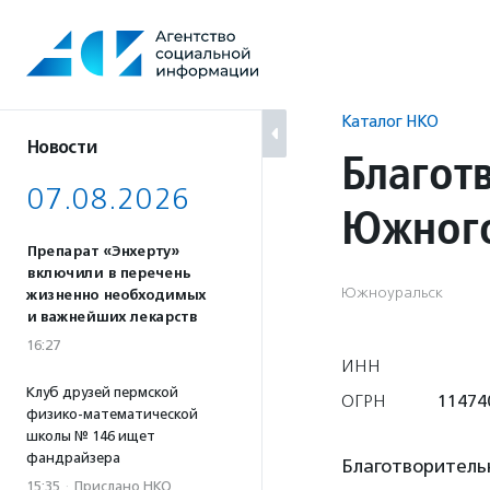
Перейти
к
содержанию
Каталог НКО
Новости
Благот
07.08.2026
Южного
Препарат «Энхерту»
включили в перечень
Южноуральск
жизненно необходимых
и важнейших лекарств
16:27
ИНН
Клуб друзей пермской
ОГРН
11474
физико-математической
школы № 146 ищет
фандрайзера
Благотворитель
15:35
·
Прислано НКО