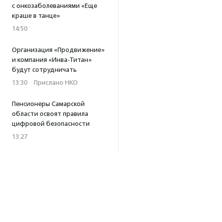
с онкозаболеваниями «Еще
краше в танце»
14:50
Организация «Продвижение»
и компания «Инва-Титан»
будут сотрудничать
13:30
·
Прислано НКО
Пенсионеры Самарской
области освоят правила
цифровой безопасности
13:27
Встреча с Андреем Ургантом
стала лотом аукциона
в поддержку фонда
«Бумажная птица»
11:45
·
Прислано НКО