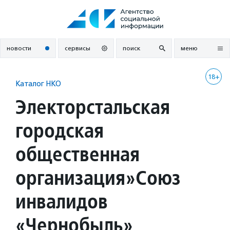
Перейти
к
содержанию
новости
сервисы
поиск
меню
18+
Каталог НКО
Электорстальская
городская
общественная
организация»Союз
инвалидов
«Чернобыль»