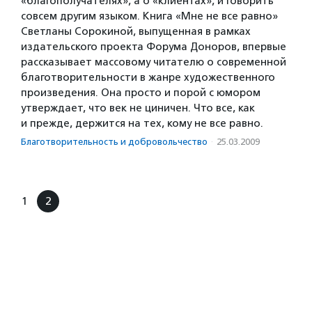
«благополучателях», а о «клиентах», и говорить
совсем другим языком. Книга «Мне не все равно»
Светланы Сорокиной, выпущенная в рамках
издательского проекта Форума Доноров, впервые
рассказывает массовому читателю о современной
благотворительности в жанре художественного
произведения. Она просто и порой с юмором
утверждает, что век не циничен. Что все, как
и прежде, держится на тех, кому не все равно.
Благотвори­тель­ность и доброволь­чест­во
·
25.03.2009
1
2