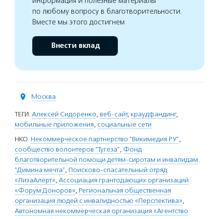
информация и полезные материалы
по любому вопросу в благотворительности.
Вместе мы этого достигнем
Внести вклад
Москва
ТЕГИ:
Алексей Сидоренко
,
веб-сайт
,
краудфандинг
,
мобильные приложения
,
социальные сети
НКО:
Некоммерческое партнерство "Викимедия РУ"
,
сообщество волонтеров "Тугеза"
,
Фонд
благотворительной помощи детям-сиротам и инвалидам
"Димина мечта"
,
Поисково-спасательный отряд
«ЛизаАлерт»
,
Ассоциация грантодающих организаций
«Форум Доноров»
,
Региональная общественная
организация людей с инвалидностью «Перспектива»
,
Автономная некоммерческая организация «Агентство