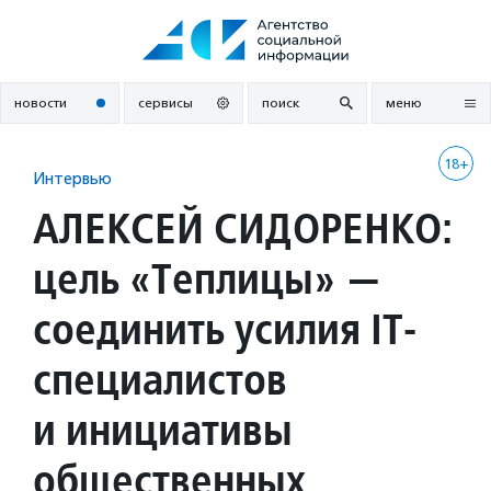
Перейти
к
содержанию
новости
сервисы
поиск
меню
18+
Интервью
АЛЕКСЕЙ СИДОРЕНКО:
цель «Теплицы» —
соединить усилия IT-
специалистов
и инициативы
общественных