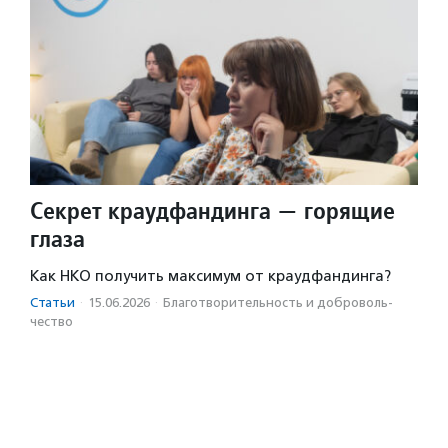
Секрет краудфандинга — горящие
глаза
Как НКО получить максимум от краудфандинга?
Статьи
·
15.06.2026
·
Благотвори­тель­ность и доброволь­
чест­во