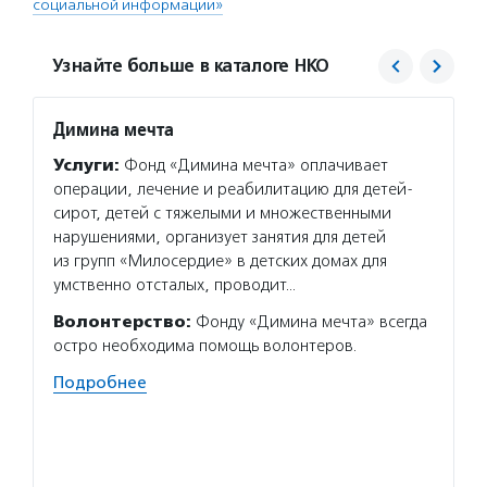
социальной информации»
Узнайте больше в каталоге НКО
Димина мечта
ЛизаА
Услуги:
Фонд «Димина мечта» оплачивает
Услуг
операции, лечение и реабилитацию для детей-
«ЛизаА
сирот, детей с тяжелыми и множественными
операц
нарушениями, организует занятия для детей
добров
из групп «Милосердие» в детских домах для
данных
умственно отсталых, проводит…
в боль
образо
Волонтерство:
Фонду «Димина мечта» всегда
побего
остро необходима помощь волонтеров.
Подро
Подробнее