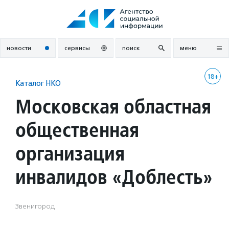
Перейти
к
содержанию
новости
сервисы
поиск
меню
18+
Каталог НКО
Московская областная
общественная
организация
инвалидов «Доблесть»
Звенигород