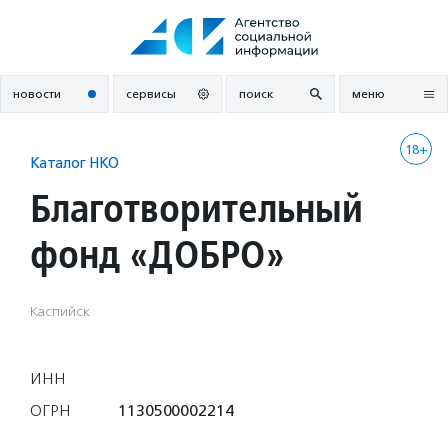
Перейти
к
содержанию
новости
сервисы
поиск
меню
18+
Каталог НКО
Благотворительный
фонд «ДОБРО»
Каспийск
ИНН
ОГРН
1130500002214