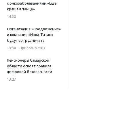
с онкозаболеваниями «Еще
краше в танце»
14:50
Организация «Продвижение»
и компания «Инва-Титан»
будут сотрудничать
13:30
·
Прислано НКО
Пенсионеры Самарской
области освоят правила
цифровой безопасности
13:27
Встреча с Андреем Ургантом
стала лотом аукциона
в поддержку фонда
«Бумажная птица»
11:45
·
Прислано НКО