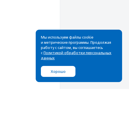
Мы используем файлы cookie
и метрические программы. Продолжая
работу с сайтом, вы соглашаетесь
Рассылка
с
Политикой обработки персональных
данных
Cамые свежие новости,
лучшие материалы в вашем
Хорошо
почтовом ящике
Подписаться