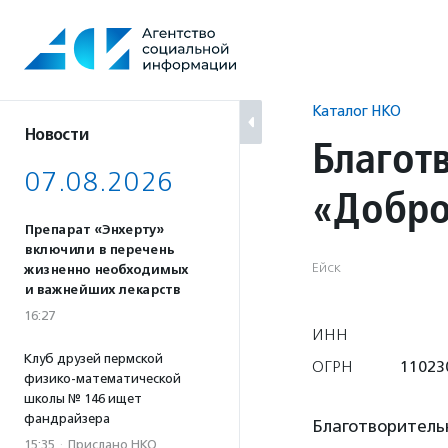
Перейти
к
содержанию
Каталог НКО
Новости
Благот
07.08.2026
«Добро
Препарат «Энхерту»
включили в перечень
Ейск
жизненно необходимых
и важнейших лекарств
16:27
ИНН
Клуб друзей пермской
ОГРН
11023
физико-математической
школы № 146 ищет
фандрайзера
Благотворитель
15:35
·
Прислано НКО