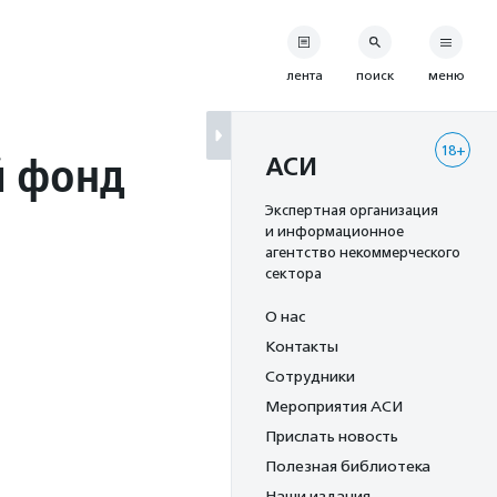
лента
поиск
меню
18+
й фонд
АСИ
Экспертная организация
и информационное
агентство некоммерческого
сектора
О нас
Контакты
Сотрудники
Мероприятия АСИ
Прислать новость
Полезная библиотека
Наши издания