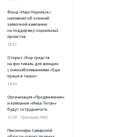
Фонд «Наш Норильск»
напомнил об осенней
заявочной кампании
на поддержку социальных
проектов
16:31
Открыт сбор средств
на фестиваль для женщин
с онкозаболеваниями «Еще
краше в танце»
14:50
Организация «Продвижение»
и компания «Инва-Титан»
будут сотрудничать
13:30
·
Прислано НКО
Пенсионеры Самарской
области освоят правила