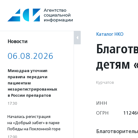
Перейти
к
содержанию
Каталог НКО
Новости
Благот
06.08.2026
детям 
Минздрав уточнил
правила передачи
Курчатов
пациентам
незарегистрированных
в России препаратов
ИНН
17:30
ОГРН
11246
Началась регистрация
на «Добрый забег» в парке
Победы на Поклонной горе
Благотворител
17:00