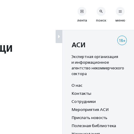
лента
поиск
меню
18+
щи
АСИ
Экспертная организация
и информационное
агентство некоммерческого
сектора
О нас
Контакты
Сотрудники
Мероприятия АСИ
Прислать новость
Полезная библиотека
Наши издания