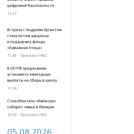
цифровой безопасности
13:27
Встреча с Андреем Ургантом
стала лотом аукциона
в поддержку фонда
«Бумажная птица»
11:45
·
Прислано НКО
В ОП РФ предложили
установить ежегодные
выплаты на сборы в школу
11:24
Стихобиатлон «Км/вслух»
соберет семьи в Липецке
10:32
·
Прислано НКО
05.08.2026