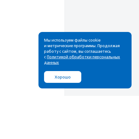
Мы используем файлы cookie
и метрические программы. Продолжая
работу с сайтом, вы соглашаетесь
Рассылка
с
Политикой обработки персональных
данных
Cамые свежие новости,
лучшие материалы в вашем
Хорошо
почтовом ящике
Подписаться