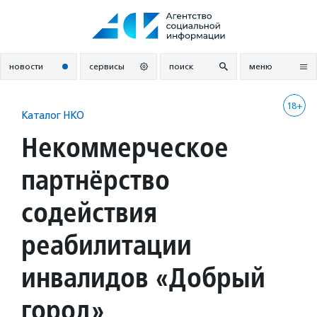
Перейти
к
содержанию
новости
сервисы
поиск
меню
18+
Каталог НКО
Некоммерческое
партнёрство
содействия
реабилитации
инвалидов «Добрый
город»